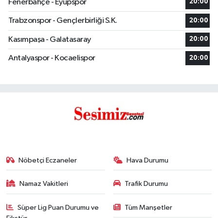
Fenerbahçe - Eyüpspor
20:00
Trabzonspor - Gençlerbirliği S.K.
20:00
Kasımpaşa - Galatasaray
20:00
Antalyaspor - Kocaelispor
20:00
Nöbetçi Eczaneler
Hava Durumu
Namaz Vakitleri
Trafik Durumu
Süper Lig Puan Durumu ve
Tüm Manşetler