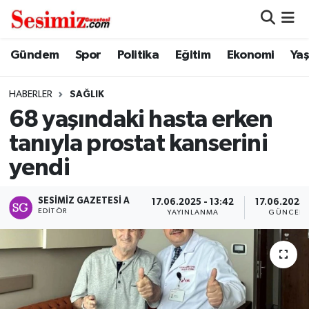
Dünya
Nöbetçi Eczaneler
Gündem
Spor
Politika
Eğitim
Ekonomi
Ya
Eğitim
Hava Durumu
HABERLER
SAĞLIK
68 yaşındaki hasta erken
Ekonomi
Namaz Vakitleri
tanıyla prostat kanserini
Genel
Trafik Durumu
yendi
Gündem
Süper Lig Puan Durumu ve Fikstür
SESIMIZ GAZETESI A
17.06.2025 - 13:42
17.06.2025 
EDITÖR
YAYINLANMA
GÜNCELL
Magazin
Tüm Manşetler
Politika
Son Dakika Haberleri
Sağlık
Haber Arşivi