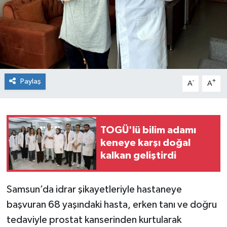
Spor
Teknoloji
Tokat Haberleri
Paylaş
-
+
A
A
Yaşam
TOGÜ'lü bilim adamı
keneye karşı doğal
kalkan geliştirdi
Samsun’da idrar şikayetleriyle hastaneye
başvuran 68 yaşındaki hasta, erken tanı ve doğru
tedaviyle prostat kanserinden kurtularak