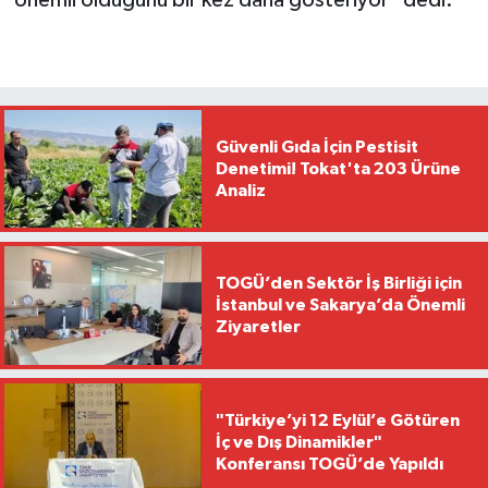
Güvenli Gıda İçin Pestisit
Denetimi! Tokat'ta 203 Ürüne
Analiz
TOGÜ’den Sektör İş Birliği için
İstanbul ve Sakarya’da Önemli
Ziyaretler
"Türkiye’yi 12 Eylül’e Götüren
İç ve Dış Dinamikler"
Konferansı TOGÜ’de Yapıldı