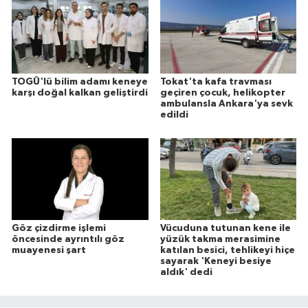
TOGÜ'lü bilim adamı keneye
Tokat'ta kafa travması
karşı doğal kalkan geliştirdi
geçiren çocuk, helikopter
ambulansla Ankara'ya sevk
edildi
Göz çizdirme işlemi
Vücuduna tutunan kene ile
öncesinde ayrıntılı göz
yüzük takma merasimine
muayenesi şart
katılan besici, tehlikeyi hiçe
sayarak 'Keneyi besiye
aldık' dedi